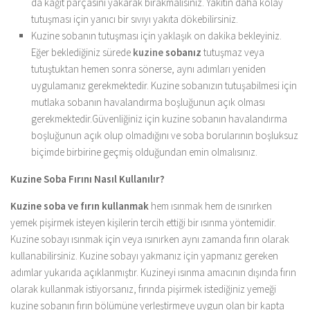
da kağıt parçasını yakarak bırakmalısınız. Yakıtın daha kolay
tutuşması için yanıcı bir sıvıyı yakıta dökebilirsiniz.
Kuzine sobanın tutuşması için yaklaşık on dakika bekleyiniz.
Eğer beklediğiniz sürede
kuzine
sobanız
tutuşmaz veya
tutuştuktan hemen sonra sönerse, aynı adımları yeniden
uygulamanız gerekmektedir. Kuzine sobanızın tutuşabilmesi için
mutlaka sobanın havalandırma boşluğunun açık olması
gerekmektedir.Güvenliğiniz için kuzine sobanın havalandırma
boşluğunun açık olup olmadığını ve soba borularının boşluksuz
biçimde birbirine geçmiş olduğundan emin olmalısınız.
Kuzine Soba Fırını Nasıl Kullanılır?
Kuzine soba ve fırın kullanmak
hem ısınmak hem de ısınırken
yemek pişirmek isteyen kişilerin tercih ettiği bir ısınma yöntemidir.
Kuzine sobayı ısınmak için veya ısınırken aynı zamanda fırın olarak
kullanabilirsiniz. Kuzine sobayı yakmanız için yapmanız gereken
adımlar yukarıda açıklanmıştır. Kuzineyi ısınma amacının dışında fırın
olarak kullanmak istiyorsanız, fırında pişirmek istediğiniz yemeği
kuzine sobanın fırın bölümüne yerleştirmeye uygun olan bir kapta