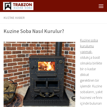
Skip to content
KUZINE HABER
Kuzine Soba Nasıl Kurulur?
Kuzine soba
kurulumu
yapmak
,
oldukça basit
olmakla birlikte
bir o kadar
dikkat
gerektiren bir
işlemdir. Kuzine
sobaların, yakıt
haznesi ve fırını
içinde bulunan