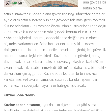
ana gövdesi bir
bütün olarak
satın alınmaktadır. Sobanın ana gövdesine bağlı ufak tefek parçalar
ayrı olarak satın alındıysa bunların gövdeye takılması gerekmektedir.
Kuzine sobaların kurulmasında önemli olan hususlar boruların doğru
kurulumu ve kuzine sobanın oda içindeki konumudur.
Kuzine
soba
oda içindeki konumu, odadaki baca deliğine yakın olacak
biçimde ayarlanmalıdır. Soba borularının uzun şekilde odayı
dolaşması soba borularının kenetlenmesini zorlaştırdığı için güvenlik
açısından sorun teşkil etmektedir. Kuzine sobanın gövdesi, hangi
duvara yakın olarak kurulacaksa o duvara yaklaşık en fazla 50 cm
civarı bir yakınlıkta sabitlenmektedir. 50 cm’den daha fazla bir uzaklık
da kurulum için uygundur. Kuzine soba boruları birbirine sıkıca
kenetlenmeli ve hava almamalıdır. Bütün bu kurulum işleminden
sonra kuzine soba yakılmaya hazır hale gelmiş olacaktır.
Kuzine Soba Nedir?
Kuzine sobanın tanımı
, aynı da hem diğer sobalar gibi ısıtma
özelliğinin hem de içindeki fırını sayesinde yemek pişirme özelliğinin