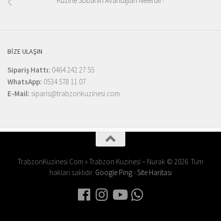
Kuzine Sobanın Avantajları Nelerdir?
BIZE ULAŞIN
Sipariş Hattı:
0464 242 27 55
WhatsApp:
0534 578 11 07
E-Mail:
siparis@trabzonkuzinesi.com
TrabzonKuzinesi.Com » Trabzon Kuzinesi – Nurak © 2026. Tüm
hakları saklıdır.
Google Ping
-
Site Haritası